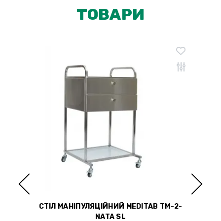
ТОВАРИ
М-1-
СТІЛ МАНІПУЛЯЦІЙНИЙ MEDITAB TМ-2-
СТІ
NATA SL