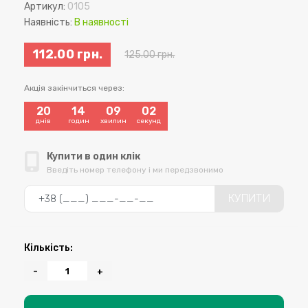
Артикул:
0105
Наявність:
В наявності
112.00 грн.
125.00 грн.
Акція закінчиться через:
20
14
09
01
:
:
:
днів
годин
хвилин
секунд
Купити в один клік
Введіть номер телефону і ми передзвонимо
КУПИТИ
Кількість:
-
+