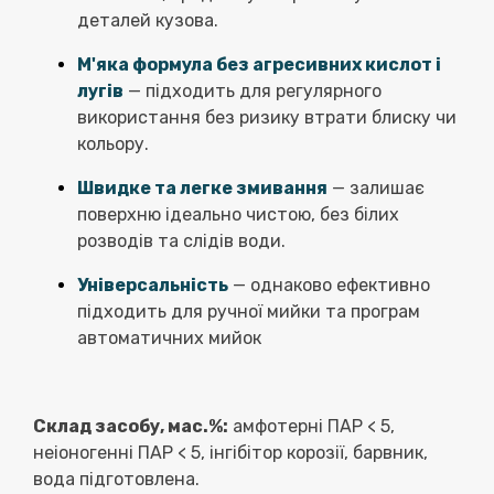
деталей кузова.
М'яка формула без агресивних кислот і
лугів
— підходить для регулярного
використання без ризику втрати блиску чи
кольору.
Швидке та легке змивання
— залишає
поверхню ідеально чистою, без білих
розводів та слідів води.
Універсальність
— однаково ефективно
підходить для ручної мийки та програм
автоматичних мийок
Склад засобу, мас.%:
амфотерні ПАР < 5,
неіоногенні ПАР < 5, інгібітор корозії, барвник,
вода підготовлена.