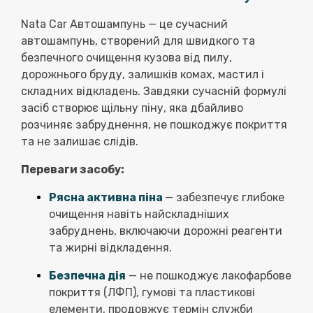
Nata Car Автошампунь — це сучасний
автошампунь, створений для швидкого та
безпечного очищення кузова від пилу,
дорожнього бруду, залишків комах, мастил і
складних відкладень. Завдяки сучасній формулі
засіб створює щільну піну, яка дбайливо
розчиняє забруднення, не пошкоджує покриття
та не залишає слідів.
Переваги засобу:
Рясна активна піна
— забезпечує глибоке
очищення навіть найскладніших
забруднень, включаючи дорожні реагенти
та жирні відкладення.
Безпечна дія
— не пошкоджує лакофарбове
покриття (ЛФП), гумові та пластикові
елементи, продовжує термін служби