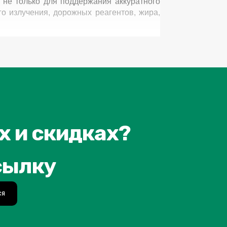
 не только для поддержания аккуратного
о излучения, дорожных реагентов, жира,
ые дорожные реагенты являются одними из
менно поэтому правильно подобранная
ссе эксплуатации.
х и скидках?
сылку
ости от сферы использования. Для кузова
ся
очищать поверхность без агрессивного
омпоненты, уменьшающие риск появления