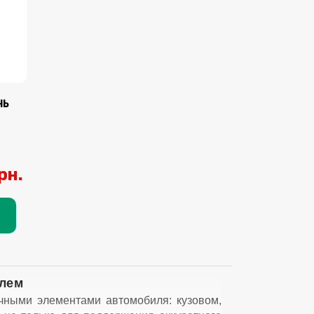
НЬ
рн.
илем
ичными элементами автомобиля: кузовом,