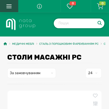
0
0
МЕДИЧНІ МЕБЛІ
СТАЛЬ З ПОРОШКОВИМ ФАРБУВАННЯМ PС
СТО
СТОЛИ МАСАЖНІ PC