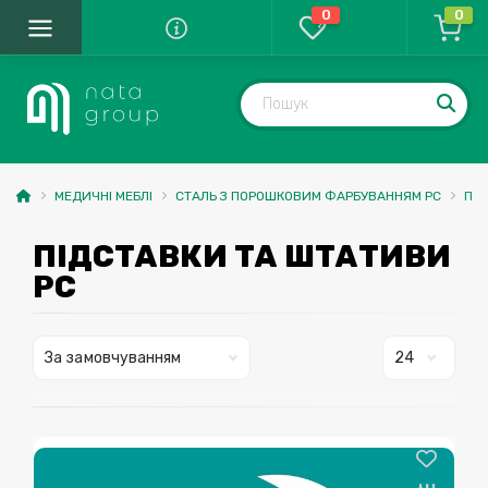
0
0
МЕДИЧНІ МЕБЛІ
СТАЛЬ З ПОРОШКОВИМ ФАРБУВАННЯМ PС
ПІД
ПІДСТАВКИ ТА ШТАТИВИ
PC