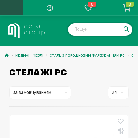
0
0
МЕДИЧНІ МЕБЛІ
СТАЛЬ З ПОРОШКОВИМ ФАРБУВАННЯМ PС
СТЕ
СТЕЛАЖІ PC